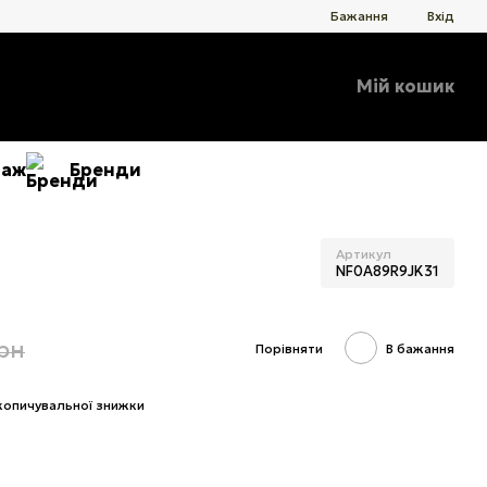
Бажання
Вхід
Мій кошик
даж
Бренди
Артикул
NF0A89R9JK31
грн
Порівняти
В бажання
копичувальної знижки