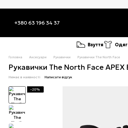
Перейти до основного контенту
+380 63 196 34 37
Взуття
Одяг
Головна
Аксесуари
Рукавички
Рукавички The North Face
Рукавички The North Face APEX 
Немає в наявності
Написати відгук
−20%