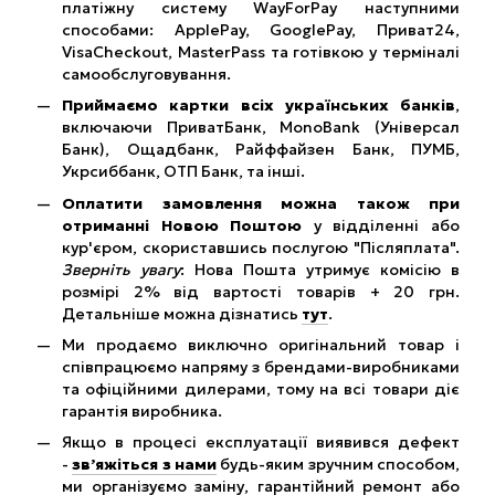
платіжну систему WayForPay наступними
способами: ApplePay, GooglePay, Приват24,
VisaCheckout, MasterPass та готівкою у терміналі
самообслуговування.
Приймаємо картки всіх українських банків
,
включаючи ПриватБанк, MonoBank (Універсал
Банк), Ощадбанк, Райффайзен Банк, ПУМБ,
Укрсиббанк, ОТП Банк, та інші.
Оплатити замовлення можна також при
отриманні Новою Поштою
у відділенні або
кур'єром, скориставшись послугою "Післяплата".
Зверніть увагу
: Нова Пошта утримує комісію в
розмірі 2% від вартості товарів + 20 грн.
Детальніше можна дізнатись
тут
.
Ми продаємо виключно оригінальний товар і
співпрацюємо напряму з брендами-виробниками
та офіційними дилерами, тому на всі товари діє
гарантія виробника.
Якщо в процесі експлуатації виявився дефект
-
зв’яжіться з нами
будь-яким зручним способом,
ми організуємо заміну, гарантійний ремонт або