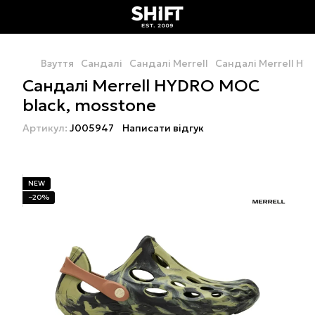
Взуття
Сандалі
Сандалі Merrell
Сандалі Merrell HY
Сандалі Merrell HYDRO MOC
black, mosstone
Артикул:
J005947
Написати відгук
NEW
−20%