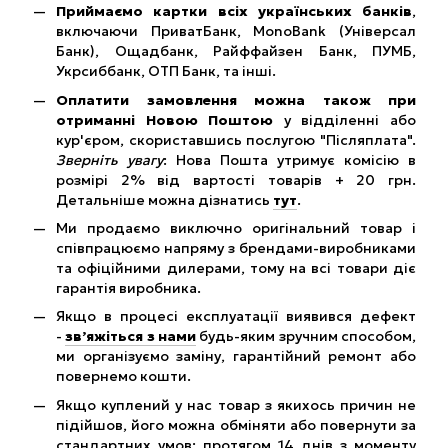
Приймаємо картки всіх українських банків
,
включаючи ПриватБанк, MonoBank (Універсал
Банк), Ощадбанк, Райффайзен Банк, ПУМБ,
Укрсиббанк, ОТП Банк, та інші.
Оплатити замовлення можна також при
отриманні Новою Поштою
у відділенні або
кур'єром, скориставшись послугою "Післяплата".
Зверніть увагу
: Нова Пошта утримує комісію в
розмірі 2% від вартості товарів + 20 грн.
Детальніше можна дізнатись
тут
.
Ми продаємо виключно оригінальний товар і
співпрацюємо напряму з брендами-виробниками
та офіційними дилерами, тому на всі товари діє
гарантія виробника.
Якщо в процесі експлуатації виявився дефект
-
зв’яжіться з нами
будь-яким зручним способом,
ми організуємо заміну, гарантійний ремонт або
повернемо кошти.
Якщо куплений у нас товар з якихось причин не
підійшов, його можна обміняти або повернути за
стандартних умов: протягом 14 днів з моменту