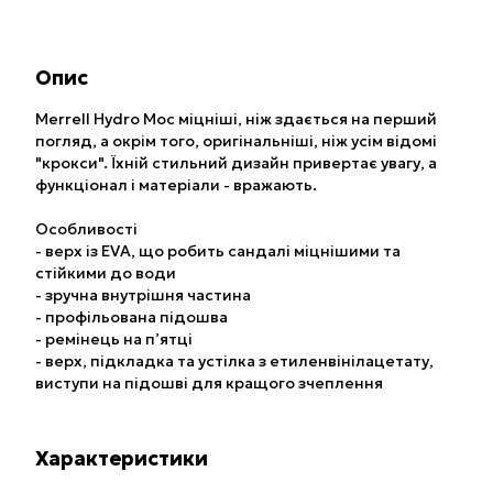
Опис
Merrell Hydro Moc міцніші, ніж здається на перший
погляд, а окрім того, оригінальніші, ніж усім відомі
"крокси". Їхній стильний дизайн привертає увагу, а
функціонал і матеріали - вражають.
Особливості
- верх із EVA, що робить сандалі міцнішими та
стійкими до води
- зручна внутрішня частина
- профільована підошва
- ремінець на п’ятці
- верх, підкладка та устілка з етиленвінілацетату,
виступи на підошві для кращого зчеплення
Характеристики