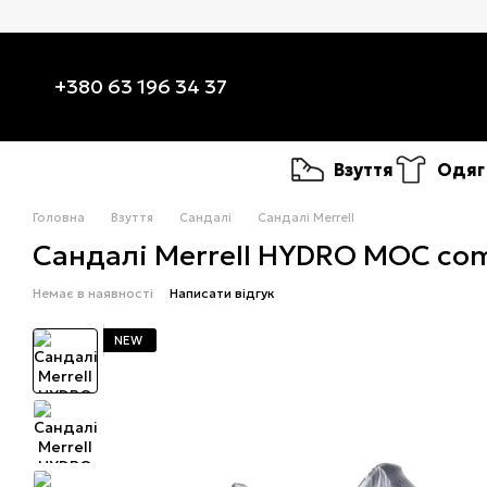
Перейти до основного контенту
+380 63 196 34 37
Взуття
Одяг
Головна
Взуття
Сандалі
Сандалі Merrell
Сандалі Merrell HYDRO MOC co
Немає в наявності
Написати відгук
NEW