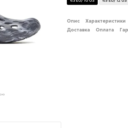
43 EU/ 10 US
45 EU/ 12 US
Опис
Характеристики
Доставка
Оплата
Гар
гою