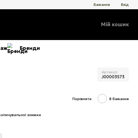
Бажання
Вхід
Мій кошик
даж
Бренди
Артикул
J00003573
Порівняти
В бажання
копичувальної знижки