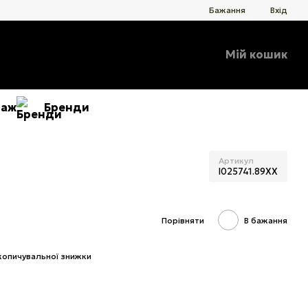
Бажання
Вхід
Мій кошик
даж
Бренди
Артикул
I025741.89XX
Порівняти
В бажання
копичувальної знижки