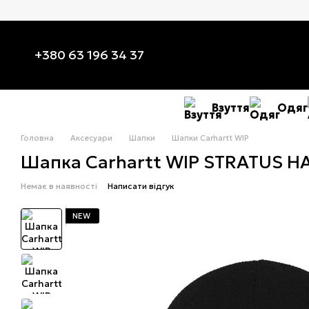
Перейти до основного контенту
+380 63 196 34 37
Взуття
Одяг
Головна
Аксесуари
Шапки
Шапки Carhartt WIP
Шапка Carhartt WIP STRATUS H
Немає в наявності
Написати відгук
NEW