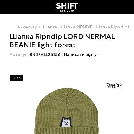
Аксесуари
Шапки
Шапки RIPNDIP
Шапка Ripndip LOR
Шапка Ripndip LORD NERMAL
BEANIE light forest
Артикул:
RNDFALL25156
Написати відгук
−20%