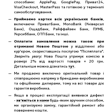
способами: ApplePay, GooglePay, Приват24,
VisaCheckout, MasterPass та готівкою у терміналі
самообслуговування.
Приймаємо картки всіх українських банків
,
включаючи ПриватБанк, MonoBank (Універсал
Банк), Ощадбанк, Райффайзен Банк, ПУМБ,
Укрсиббанк, ОТП Банк, та інші.
Оплатити замовлення можна також при
отриманні Новою Поштою
у відділенні або
кур'єром, скориставшись послугою "Післяплата".
Зверніть увагу
: Нова Пошта утримує комісію в
розмірі 2% від вартості товарів + 20 грн.
Детальніше можна дізнатись
тут
.
Ми продаємо виключно оригінальний товар і
співпрацюємо напряму з брендами-виробниками
та офіційними дилерами, тому на всі товари діє
гарантія виробника.
Якщо в процесі експлуатації виявився дефект
-
зв’яжіться з нами
будь-яким зручним способом,
ми організуємо заміну, гарантійний ремонт або
повернемо кошти.