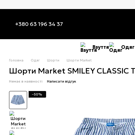
Перейти до основного контенту
+380 63 196 34 37
Взуття
Одяг
Головна
Одяг
Шорти
Шорти Market
Шорти Market SMILEY CLASSIC 
Немає в наявності
Написати відгук
−50%