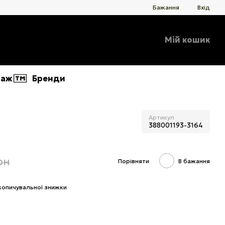
Бажання
Вхід
Мій кошик
даж
Бренди
Артикул
388001193-3164
рн
Порівняти
В бажання
копичувальної знижки