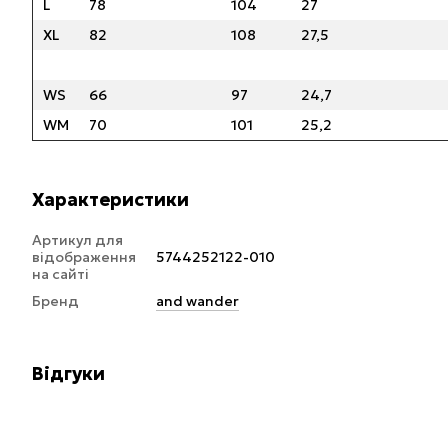
L
78
104
27
XL
82
108
27,5
WS
66
97
24,7
WM
70
101
25,2
Характеристики
Артикул для
відображення
5744252122-010
на сайті
Бренд
and wander
Відгуки