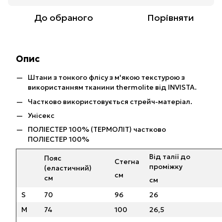
До обраного
Порівняти
Опис
Штани з тонкого флісу з м'якою текстурою з
використанням тканини thermolite від INVISTA.
Частково використовується стрейч-матеріал.
Унісекс
ПОЛІЕСТЕР 100% (ТЕРМОЛІТ) частково
ПОЛІЕСТЕР 100%
Від талії до
Пояс
Стегна
проміжку
(еластичний)
см
см
см
S
70
96
26
M
74
100
26,5