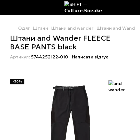
Одяг
Штани
Штани and wander
Штани and Wander 
Штани and Wander FLEECE
BASE PANTS black
Артикул:
5744252122-010
Написати відгук
−30%