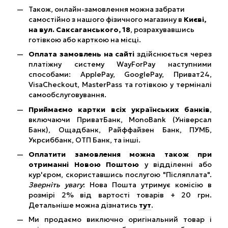
Також, онлайн-замовлення можна забрати
самостійно з нашого фізичного магазину в
Києві,
на вул. Саксаганського, 18
, розрахувавшись
готівкою або карткою на місці.
Оплата замовлень на сайті
здійснюється через
платіжну систему WayForPay наступними
способами: ApplePay, GooglePay, Приват24,
VisaCheckout, MasterPass та готівкою у терміналі
самообслуговування.
Приймаємо картки всіх українських банків
,
включаючи ПриватБанк, MonoBank (Універсал
Банк), Ощадбанк, Райффайзен Банк, ПУМБ,
Укрсиббанк, ОТП Банк, та інші.
Оплатити замовлення можна також при
отриманні Новою Поштою
у відділенні або
кур'єром, скориставшись послугою "Післяплата".
Зверніть увагу
: Нова Пошта утримує комісію в
розмірі 2% від вартості товарів + 20 грн.
Детальніше можна дізнатись
тут
.
Ми продаємо виключно оригінальний товар і