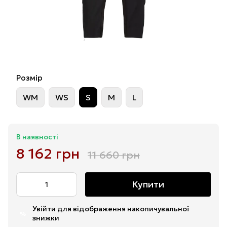
Розмір
WM
WS
S
M
L
В наявності
8 162 грн
11 660 грн
Купити
Увійти
для відображення накопичувальної
%
знижки