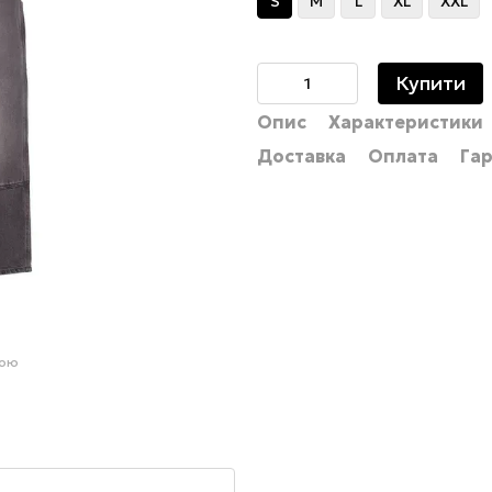
S
M
L
XL
XXL
Купити
Опис
Характеристики
Доставка
Оплата
Гар
гою