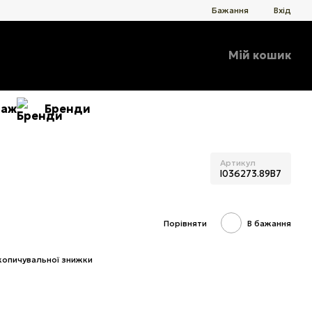
Бажання
Вхід
Мій кошик
даж
Бренди
Артикул
I036273.89B7
Порівняти
В бажання
копичувальної знижки