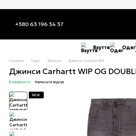
Перейти до основного контенту
+380 63 196 34 37
Взуття
Одяг
Головна
Одяг
Джинси
Джинси Carhartt WIP
Джинси Carhartt WIP OG DOUBLE
В наявності
Написати відгук
NEW