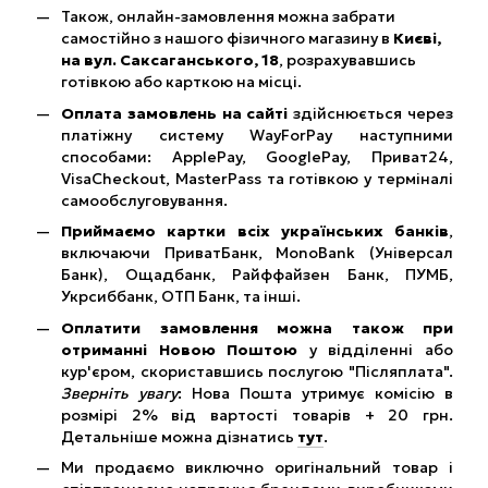
Також, онлайн-замовлення можна забрати
самостійно з нашого фізичного магазину в
Києві,
на вул. Саксаганського, 18
, розрахувавшись
готівкою або карткою на місці.
Оплата замовлень на сайті
здійснюється через
платіжну систему WayForPay наступними
способами: ApplePay, GooglePay, Приват24,
VisaCheckout, MasterPass та готівкою у терміналі
самообслуговування.
Приймаємо картки всіх українських банків
,
включаючи ПриватБанк, MonoBank (Універсал
Банк), Ощадбанк, Райффайзен Банк, ПУМБ,
Укрсиббанк, ОТП Банк, та інші.
Оплатити замовлення можна також при
отриманні Новою Поштою
у відділенні або
кур'єром, скориставшись послугою "Післяплата".
Зверніть увагу
: Нова Пошта утримує комісію в
розмірі 2% від вартості товарів + 20 грн.
Детальніше можна дізнатись
тут
.
Ми продаємо виключно оригінальний товар і