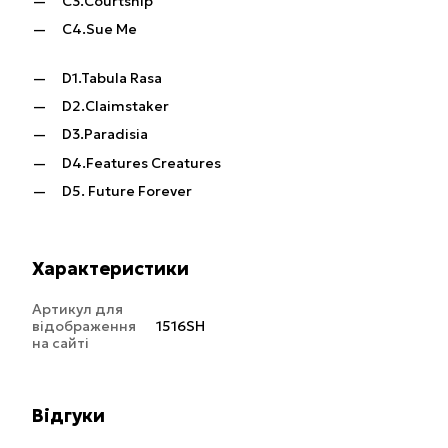
C3.Courtship
C4.Sue Me
D1.Tabula Rasa
D2.Claimstaker
D3.Paradisia
D4.Features Creatures
D5. Future Forever
Характеристики
Артикул для
відображення
1516SH
на сайті
Відгуки