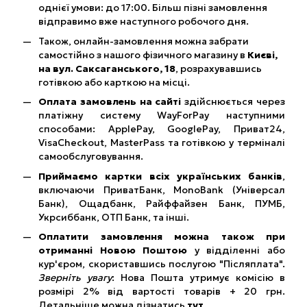
однієї умови: до 17:00. Більш пізні замовлення
відправимо вже наступного робочого дня.
Також, онлайн-замовлення можна забрати
самостійно з нашого фізичного магазину в
Києві,
на вул. Саксаганського, 18
, розрахувавшись
готівкою або карткою на місці.
Оплата замовлень на сайті
здійснюється через
платіжну систему WayForPay наступними
способами: ApplePay, GooglePay, Приват24,
VisaCheckout, MasterPass та готівкою у терміналі
самообслуговування.
Приймаємо картки всіх українських банків
,
включаючи ПриватБанк, MonoBank (Універсал
Банк), Ощадбанк, Райффайзен Банк, ПУМБ,
Укрсиббанк, ОТП Банк, та інші.
Оплатити замовлення можна також при
отриманні Новою Поштою
у відділенні або
кур'єром, скориставшись послугою "Післяплата".
Зверніть увагу
: Нова Пошта утримує комісію в
розмірі 2% від вартості товарів + 20 грн.
Детальніше можна дізнатись
тут
.