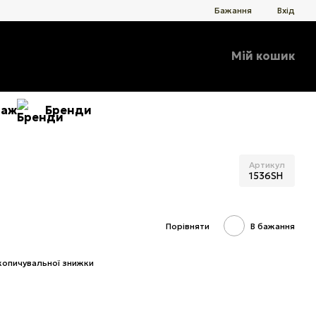
Бажання
Вхід
Мій кошик
даж
Бренди
Артикул
1536SH
Порівняти
В бажання
копичувальної знижки