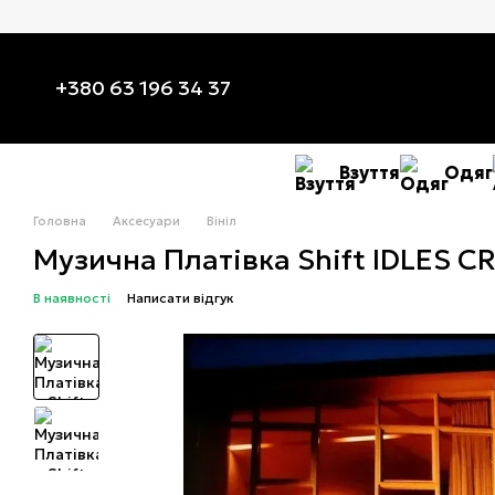
Перейти до основного контенту
+380 63 196 34 37
Взуття
Одяг
Головна
Аксесуари
Вініл
Музична Платівка Shift IDLES C
В наявності
Написати відгук