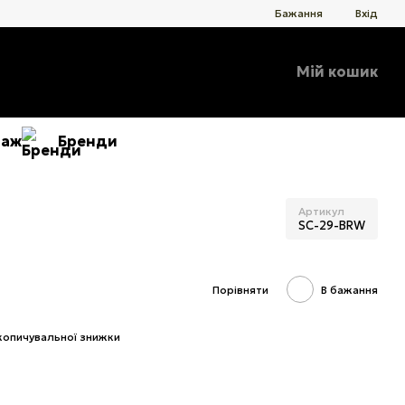
Бажання
Вхід
Мій кошик
даж
Бренди
Артикул
SC-29-BRW
Порівняти
В бажання
копичувальної знижки