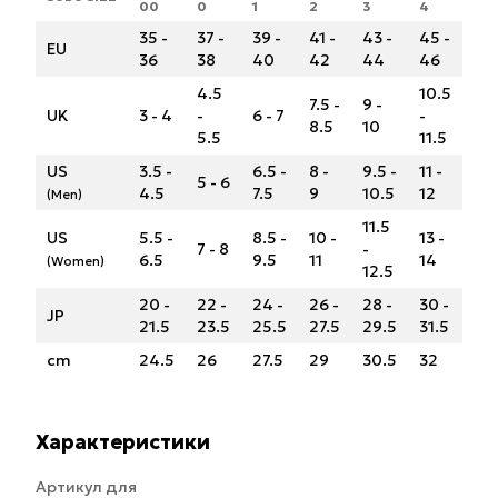
00
0
1
2
3
4
35 -
37 -
39 -
41 -
43 -
45 -
EU
36
38
40
42
44
46
4.5
10.5
7.5 -
9 -
UK
3 - 4
-
6 - 7
-
8.5
10
5.5
11.5
US
3.5 -
6.5 -
8 -
9.5 -
11 -
5 - 6
4.5
7.5
9
10.5
12
(Men)
11.5
US
5.5 -
8.5 -
10 -
13 -
7 - 8
-
6.5
9.5
11
14
(Women)
12.5
20 -
22 -
24 -
26 -
28 -
30 -
JP
21.5
23.5
25.5
27.5
29.5
31.5
cm
24.5
26
27.5
29
30.5
32
Характеристики
Артикул для