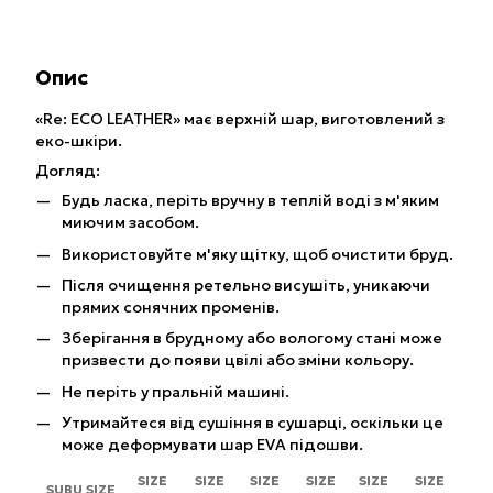
Опис
«Re: ECO LEATHER» має верхній шар, виготовлений з
еко-шкіри.
Догляд:
Будь ласка, періть вручну в теплій воді з м'яким
миючим засобом.
Використовуйте м'яку щітку, щоб очистити бруд.
Після очищення ретельно висушіть, уникаючи
прямих сонячних променів.
Зберігання в брудному або вологому стані може
призвести до появи цвілі або зміни кольору.
Не періть у пральній машині.
Утримайтеся від сушіння в сушарці, оскільки це
може деформувати шар EVA підошви.
SIZE
SIZE
SIZE
SIZE
SIZE
SIZE
SUBU SIZE