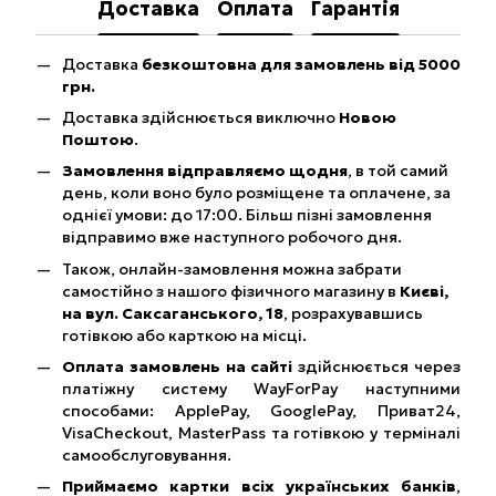
Доставка
Оплата
Гарантія
Доставка
безкоштовна для замовлень від 5000
грн.
Доставка здійснюється виключно
Новою
Поштою
.
Замовлення відправляємо щодня
, в той самий
день, коли воно було розміщене та оплачене, за
однієї умови: до 17:00. Більш пізні замовлення
відправимо вже наступного робочого дня.
Також, онлайн-замовлення можна забрати
самостійно з нашого фізичного магазину в
Києві,
на вул. Саксаганського, 18
, розрахувавшись
готівкою або карткою на місці.
Оплата замовлень на сайті
здійснюється через
платіжну систему WayForPay наступними
способами: ApplePay, GooglePay, Приват24,
VisaCheckout, MasterPass та готівкою у терміналі
самообслуговування.
Приймаємо картки всіх українських банків
,