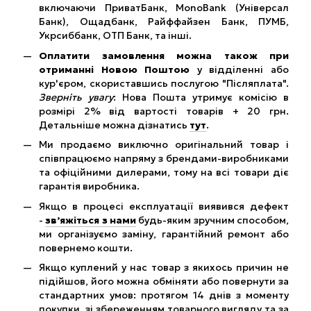
включаючи ПриватБанк, MonoBank (Універсал
Банк), Ощадбанк, Райффайзен Банк, ПУМБ,
Укрсиббанк, ОТП Банк, та інші.
Оплатити замовлення можна також при
отриманні Новою Поштою
у відділенні або
кур'єром, скориставшись послугою "Післяплата".
Зверніть увагу
: Нова Пошта утримує комісію в
розмірі 2% від вартості товарів + 20 грн.
Детальніше можна дізнатись
тут
.
Ми продаємо виключно оригінальний товар і
співпрацюємо напряму з брендами-виробниками
та офіційними дилерами, тому на всі товари діє
гарантія виробника.
Якщо в процесі експлуатації виявився дефект
-
зв’яжіться з нами
будь-яким зручним способом,
ми організуємо заміну, гарантійний ремонт або
повернемо кошти.
Якщо куплений у нас товар з якихось причин не
підійшов, його можна обміняти або повернути за
стандартних умов: протягом 14 днів з моменту
покупки, зі збереженням товарного вигляду та за