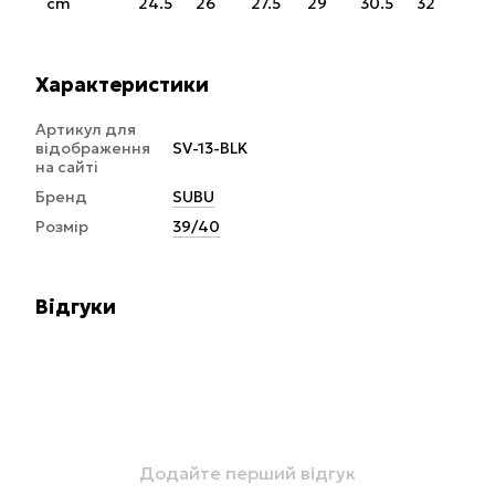
cm
24.5
26
27.5
29
30.5
32
Характеристики
Артикул для
відображення
SV-13-BLK
на сайті
Бренд
SUBU
Розмір
39/40
Відгуки
Додайте перший відгук