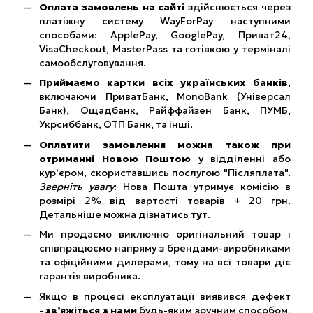
Оплата замовлень на сайті
здійснюється через
платіжну систему WayForPay наступними
способами: ApplePay, GooglePay, Приват24,
VisaCheckout, MasterPass та готівкою у терміналі
самообслуговування.
Приймаємо картки всіх українських банків
,
включаючи ПриватБанк, MonoBank (Універсал
Банк), Ощадбанк, Райффайзен Банк, ПУМБ,
Укрсиббанк, ОТП Банк, та інші.
Оплатити замовлення можна також при
отриманні Новою Поштою
у відділенні або
кур'єром, скориставшись послугою "Післяплата".
Зверніть увагу
: Нова Пошта утримує комісію в
розмірі 2% від вартості товарів + 20 грн.
Детальніше можна дізнатись
тут
.
Ми продаємо виключно оригінальний товар і
співпрацюємо напряму з брендами-виробниками
та офіційними дилерами, тому на всі товари діє
гарантія виробника.
Якщо в процесі експлуатації виявився дефект
-
зв’яжіться з нами
будь-яким зручним способом,