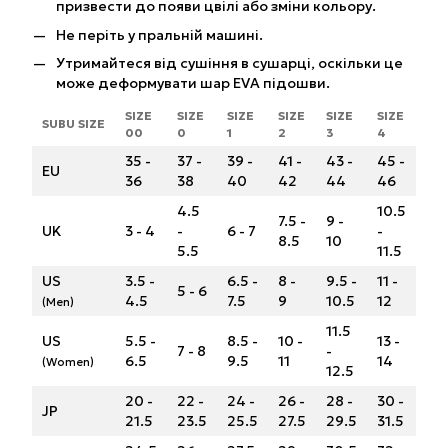
призвести до появи цвілі або зміни кольору.
Не періть у пральній машині.
Утримайтеся від сушіння в сушарці, оскільки це
може деформувати шар EVA підошви.
SIZE
SIZE
SIZE
SIZE
SIZE
SIZE
SUBU SIZE
00
0
1
2
3
4
35 -
37 -
39 -
41 -
43 -
45 -
EU
36
38
40
42
44
46
4.5
10.5
7.5 -
9 -
UK
3 - 4
-
6 - 7
-
8.5
10
5.5
11.5
US
3.5 -
6.5 -
8 -
9.5 -
11 -
5 - 6
4.5
7.5
9
10.5
12
(Men)
11.5
US
5.5 -
8.5 -
10 -
13 -
7 - 8
-
6.5
9.5
11
14
(Women)
12.5
20 -
22 -
24 -
26 -
28 -
30 -
JP
21.5
23.5
25.5
27.5
29.5
31.5