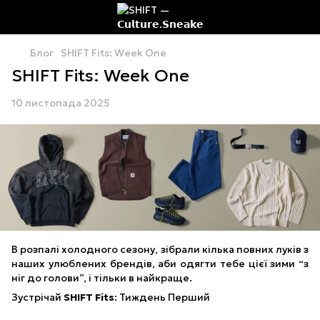
Блог
SHIFT Fits: Week One
SHIFT Fits: Week One
10 листопада 2025
В розпалі холодного сезону, зібрали кілька повних луків з
наших улюблених брендів, аби одягти тебе цієї зими “з
ніг до голови”, і тільки в найкраще.
Зустрічай
SHIFT Fits
: Тиждень Перший