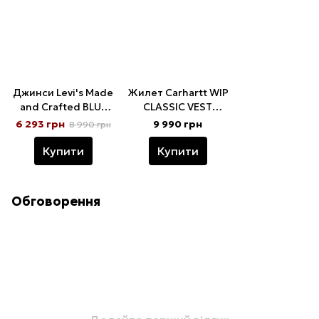
Джинси Levi's Made
Жилет Carhartt WIP
and Crafted BLUE
CLASSIC VEST
TAB MARKER blue
tobacco rigid
6 293 грн
9 990 грн
8 990 грн
well
Купити
Купити
Обговорення