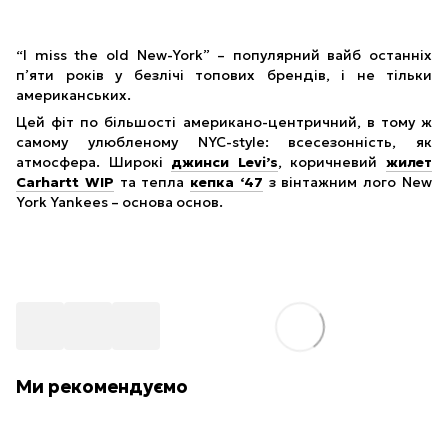
“I miss the old New-York” – популярний вайб останніх
п’яти років у безлічі топових брендів, і не тільки
американських.
Цей фіт по більшості американо-центричний, в тому ж
самому улюбленому NYC-style: всесезонність, як
атмосфера. Широкі
джинси Levi’s
, коричневий
жилет
Carhartt WIP
та тепла
кепка ‘47
з вінтажним лого New
York Yankees – основа основ.
Ми рекомендуємо