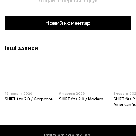
Додайте перший відгук
Новий коментар
Інші записи
16 червня 2026
9 червня 2026
1 червня 20
SHIFT fits 2.0 / Gorpcore
SHIFT fits 2.0 / Modern
SHIFT fits 2
American Y
+380 63 196 34 37